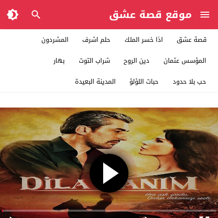
موقع قصة عشق
قصة عشق
اذا خسر الملك
حلم اشرف
المشردون
المؤسس عثمان
دين الروح
شراب التوت
بهار
حب بلا حدود
حبات اللؤلؤ
المدينة البعيدة