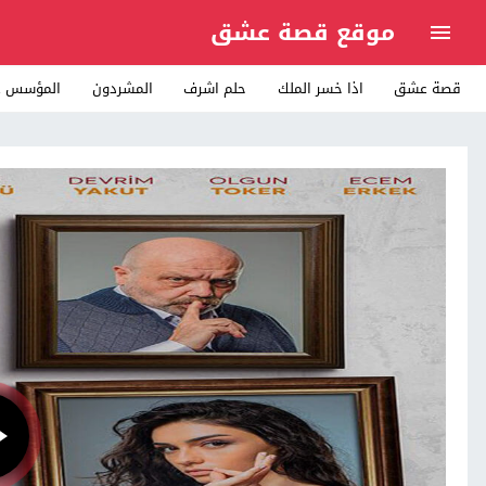
موقع قصة عشق
قصة عشق
اذا خسر الملك
حلم اشرف
المشردون
المؤسس ع