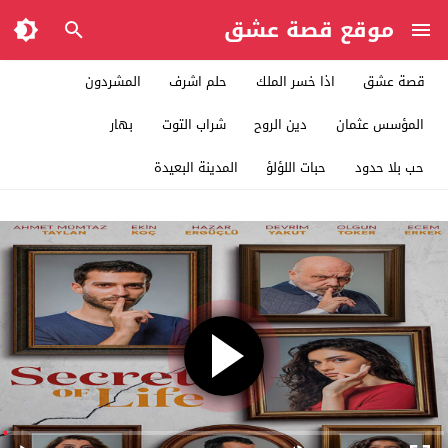
موقع قصة عشق
قصة عشق
اذا خسر الملك
حلم اشرف
المشردون
المؤسس عثمان
دين الروح
شراب التوت
بهار
حب بلا حدود
حبات اللؤلؤ
المدينة البعيدة