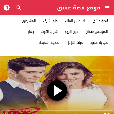
موقع قصة عشق
قصة عشق
اذا خسر الملك
حلم اشرف
المشردون
المؤسس عثمان
دين الروح
شراب التوت
بهار
حب بلا حدود
حبات اللؤلؤ
المدينة البعيدة