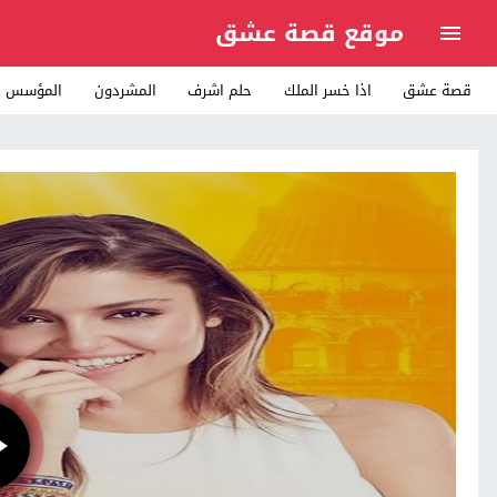
موقع قصة عشق
قصة عشق
اذا خسر الملك
حلم اشرف
المشردون
المؤسس ع