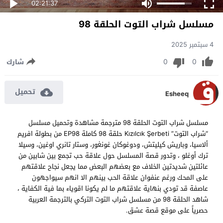
02:21:37
مسلسل شراب التوت الحلقة 98
4 سبتمبر 2025
0
0
شارك
تحميل
Esheeq
مسلسل شراب التوت الحلقة 98 مترجمة مشاهدة وتحميل مسلسل
“شراب التوت” Kızılcık Şerbeti حلقة 98 كاملة EP98 من بطولة افريم
ألاسيا، وباريش كيليتش، ودوغوكان غونغور، وستار تانري اوغين، وسيلا
ترك أوغلو ، وتدور قصة المسلسل حول علاقة حب تجمع بين شابين من
عائلتين شديدتين الخلاف مع بعضهم البعض مما يجعل نجاح علاقتهم
على المحك ورغم عنفوان علاقة الحب بينهم الا انهم سيواجهون
عاصفة قد تودي بنهاية علاقتهم ما لم يكونا اقوياء بما فية الكفاية ،
شاهد الحلقة 98 من مسلسل شراب التوت التركي بالترجمة العربية
حصرياً على موقع قصة عشق.