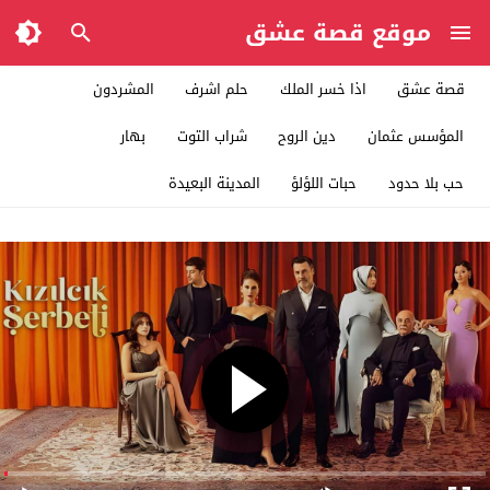
موقع قصة عشق
قصة عشق
اذا خسر الملك
حلم اشرف
المشردون
المؤسس عثمان
دين الروح
شراب التوت
بهار
حب بلا حدود
حبات اللؤلؤ
المدينة البعيدة