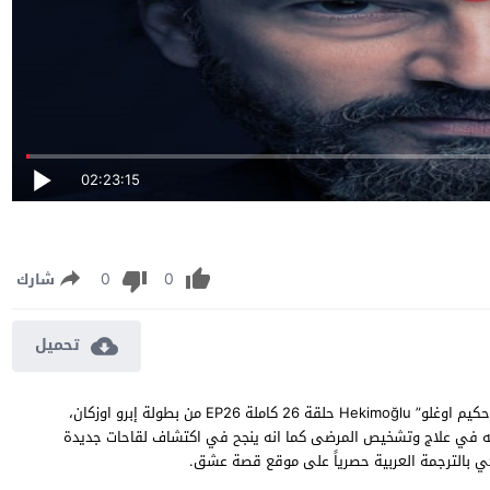
02:23:15
0
0
شارك
تحميل
مسلسل حكيم اوغلو الحلقة 26 مترجمة مشاهدة وتحميل مسلسل “حكيم اوغلو” Hekimoğlu حلقة 26 كاملة EP26 من بطولة إبرو اوزكان،
ته في علاج وتشخيص المرضى كما انه ينجح في اكتشاف لقاحات جديدة