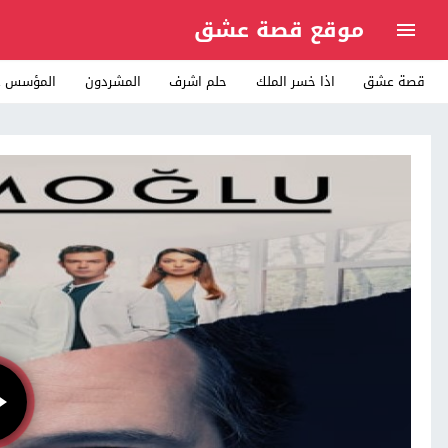
موقع قصة عشق
قصة عشق
اذا خسر الملك
حلم اشرف
المشردون
المؤسس ع