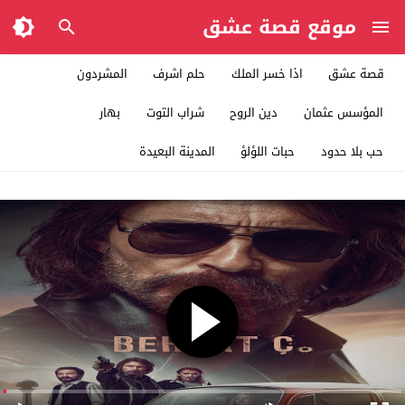
موقع قصة عشق
قصة عشق
اذا خسر الملك
حلم اشرف
المشردون
المؤسس عثمان
دين الروح
شراب التوت
بهار
حب بلا حدود
حبات اللؤلؤ
المدينة البعيدة