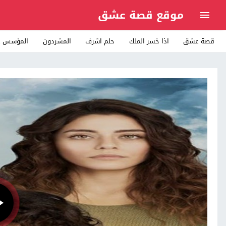
موقع قصة عشق
قصة عشق
اذا خسر الملك
حلم اشرف
المشردون
المؤسس ع