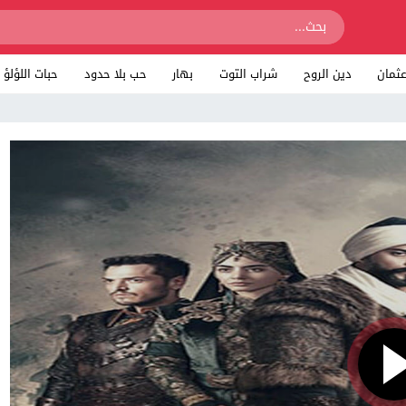
ثمان
دين الروح
شراب التوت
بهار
حب بلا حدود
حبات اللؤلؤ