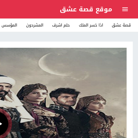
موقع قصة عشق
قصة عشق
اذا خسر الملك
حلم اشرف
المشردون
المؤسس ع