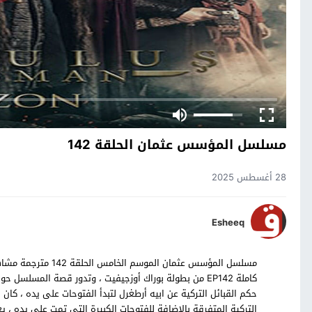
مسلسل المؤسس عثمان الحلقة 142
28 أغسطس 2025
Esheeq
كاملة EP142 من بطولة بوراك أوزجيفيت ، وتدور قصة المس
حكم القبائل التركية عن ابيه أرطغرل لتبدأ الفتوحات على يده ، كان
التركية المتفرقة بالإضافة للفتوحات الكبيرة التي تمت على يده 