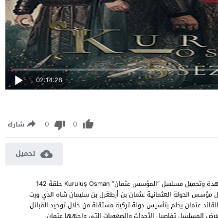
02:14:28
0
0
شارك
تحميل
مسلسل المؤسس عثمان الموسم الخامس الحلقة 142 مترجمة مشاهدة وتحميل مسلسل “المؤسس عثمان” Kuruluş Osman حلقة 142
لسل حول مؤسس الدولة العثمانية عثمان بن أرطغرل بن سليمان شاه الذي ورث
 القائد عثمان يحلم بتأسيس دولة تركية مستقلة من خلال توحيد القبائل
، يعرض المسلسل تفاصيل الأحداث والصعوبات التي واجهها عثمان