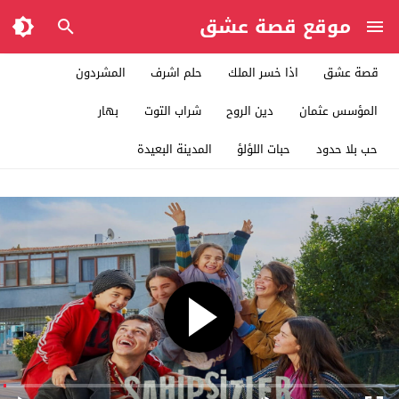
موقع قصة عشق
قصة عشق
اذا خسر الملك
حلم اشرف
المشردون
المؤسس عثمان
دين الروح
شراب التوت
بهار
حب بلا حدود
حبات اللؤلؤ
المدينة البعيدة