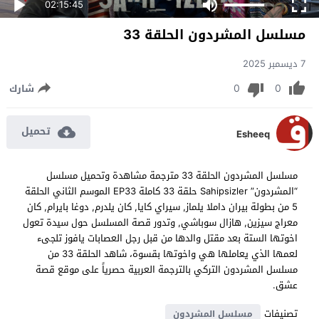
02:15:45
مسلسل المشردون الحلقة 33
7 ديسمبر 2025
0
0
شارك
تحميل
Esheeq
مسلسل المشردون الحلقة 33 مترجمة مشاهدة وتحميل مسلسل
“المشردون” Sahipsizler حلقة 33 كاملة EP33 الموسم الثاني الحلقة
5 من بطولة بيران داملا يلماز, سيراي كايا, كان يلدرم, دوغا بايرام, كان
معراج سيزين, هازال سوباشي, وتدور قصة المسلسل حول سيدة تعول
اخوتها الستة بعد مقتل والدها من قبل رجل العصابات يافوز تلجىء
لعمها الذي يعاملها هي واخوتها بقسوة، شاهد الحلقة 33 من
مسلسل المشردون التركي بالترجمة العربية حصرياً على موقع قصة
عشق.
تصنيفات
مسلسل المشردون