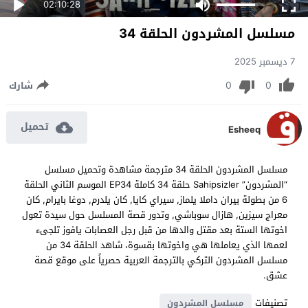
02:10:28
مسلسل المشردون الحلقة 34
7 ديسمبر 2025
0
0
شارك
تحميل
Esheeq
مسلسل المشردون الحلقة 34 مترجمة مشاهدة وتحميل مسلسل
“المشردون” Sahipsizler حلقة 34 كاملة EP34 الموسم الثاني الحلقة
6 من بطولة بيران داملا يلماز, سيراي كايا, كان يلدرم, دوغا بايرام, كان
معراج سيزين, هازال سوباشي, وتدور قصة المسلسل حول سيدة تعول
اخوتها الستة بعد مقتل والدها من قبل رجل العصابات يافوز تلجىء
لعمها الذي يعاملها هي واخوتها بقسوة، شاهد الحلقة 34 من
مسلسل المشردون التركي بالترجمة العربية حصرياً على موقع قصة
عشق.
تصنيفات
مسلسل المشردون