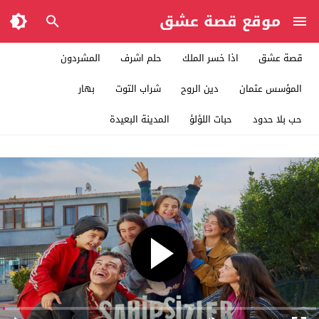
موقع قصة عشق
قصة عشق
اذا خسر الملك
حلم اشرف
المشردون
المؤسس عثمان
دين الروح
شراب التوت
بهار
حب بلا حدود
حبات اللؤلؤ
المدينة البعيدة