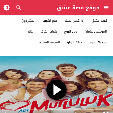
موقع قصة عشق
قصة عشق
اذا خسر الملك
حلم اشرف
المشردون
المؤسس عثمان
دين الروح
شراب التوت
بهار
حب بلا حدود
حبات اللؤلؤ
المدينة البعيدة