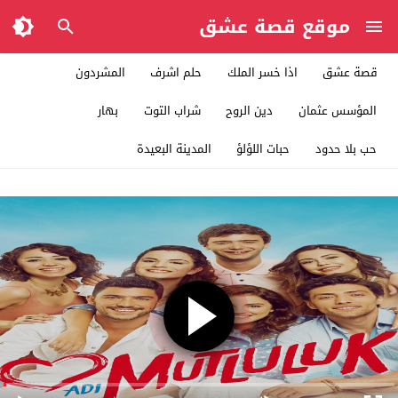
موقع قصة عشق
قصة عشق
اذا خسر الملك
حلم اشرف
المشردون
المؤسس عثمان
دين الروح
شراب التوت
بهار
حب بلا حدود
حبات اللؤلؤ
المدينة البعيدة