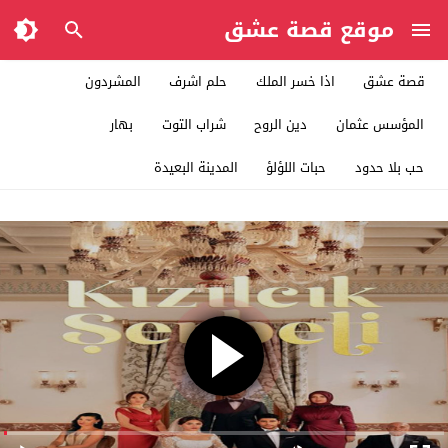
موقع قصة عشق
قصة عشق
اذا خسر الملك
حلم اشرف
المشردون
المؤسس عثمان
دين الروح
شراب التوت
بهار
حب بلا حدود
حبات اللؤلؤ
المدينة البعيدة