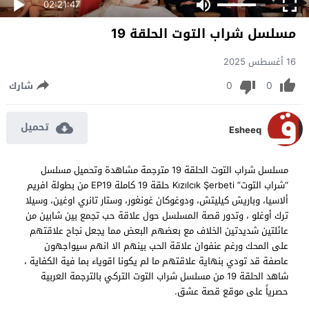
02:21:47
مسلسل شراب التوت الحلقة 19
16 أغسطس 2025
0
0
شارك
تحميل
Esheeq
مسلسل شراب التوت الحلقة 19 مترجمة مشاهدة وتحميل مسلسل
“شراب التوت” Kızılcık Şerbeti حلقة 19 كاملة EP19 من بطولة افريم
ألاسيا، وباريش كيليتش، ودوغوكان غونغور، وستار تانري اوغين، وسيلا
ترك أوغلو ، وتدور قصة المسلسل حول علاقة حب تجمع بين شابين من
عائلتين شديدتين الخلاف مع بعضهم البعض مما يجعل نجاح علاقتهم
على المحك ورغم عنفوان علاقة الحب بينهم الا انهم سيواجهون
عاصفة قد تودي بنهاية علاقتهم ما لم يكونا اقوياء بما فية الكفاية ،
شاهد الحلقة 19 من مسلسل شراب التوت التركي بالترجمة العربية
حصرياً على موقع قصة عشق.