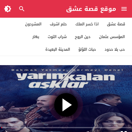
موقع قصة عشق
قصة عشق
اذا خسر الملك
حلم اشرف
المشردون
المؤسس عثمان
دين الروح
شراب التوت
بهار
حب بلا حدود
حبات اللؤلؤ
المدينة البعيدة