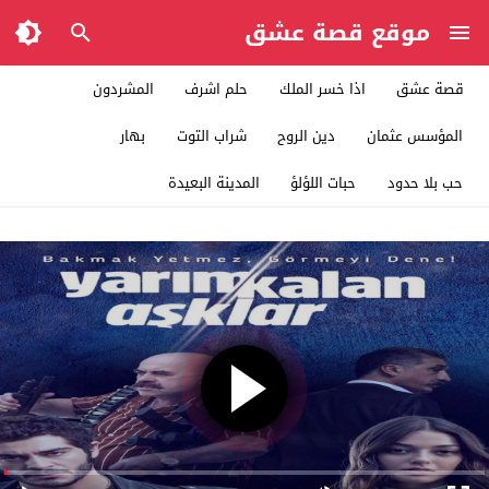
موقع قصة عشق
قصة عشق
اذا خسر الملك
حلم اشرف
المشردون
المؤسس عثمان
دين الروح
شراب التوت
بهار
حب بلا حدود
حبات اللؤلؤ
المدينة البعيدة