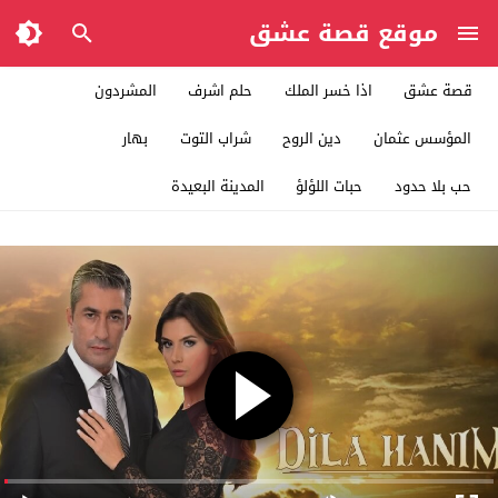
موقع قصة عشق
قصة عشق
اذا خسر الملك
حلم اشرف
المشردون
المؤسس عثمان
دين الروح
شراب التوت
بهار
حب بلا حدود
حبات اللؤلؤ
المدينة البعيدة