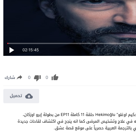
02:15:45
0
0
شارك
تحميل
مسلسل حكيم اوغلو الحلقة 11 مترجمة مشاهدة وتحميل مسلسل “حكيم اوغلو” Hekimoğlu حلقة 11 كاملة EP11 من بطولة إبرو اوزكان،
ته في علاج وتشخيص المرضى كما انه ينجح في اكتشاف لقاحات جديدة