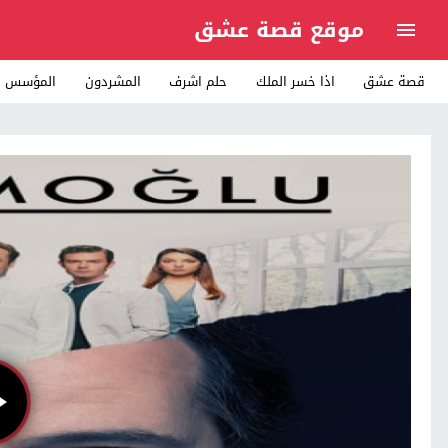
موقع قصة عشق
قصة عشق
اذا خسر الملك
حلم اشرف
المشردون
المؤسس ع