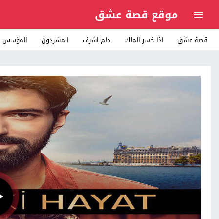
موقع قصة عشق
قصة عشق
اذا خسر الملك
حلم اشرف
المشردون
المؤسس ع