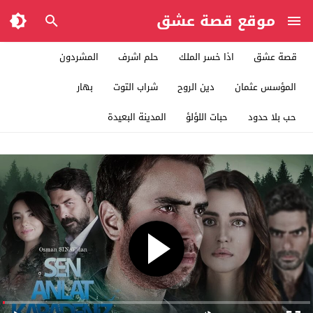
موقع قصة عشق
قصة عشق
اذا خسر الملك
حلم اشرف
المشردون
المؤسس عثمان
دين الروح
شراب التوت
بهار
حب بلا حدود
حبات اللؤلؤ
المدينة البعيدة