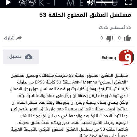
02:23:45
مسلسل العشق الممنوع الحلقة 53
25 أغسطس 2025
0
0
شارك
تحميل
Esheeq
مسلسل العشق الممنوع الحلقة 53 مترجمة مشاهدة وتحميل مسلسل
“العشق الممنوع” Aşk-i Memnu
حلقة 53 كاملة EP53 من بطولة
كيفانتش تاتليتوغ، وهازل كايا، وتدور قصة المسلسل حول رجل الاعمال
الذي توفت زوجته ليقرر بعدها ان يركز على عمله والاعتناء بأسرتة
ولكن يلتقي بفتاة جميلة ويقرر ان يتزوجها وبعد مدة تشعر الفتاة ان
حياتها اصبحت مملة وانها غير سعيدة معه وان فارق العمر بينهم كبير
جدا لتبدأ الاحداث اثارة بعد وقوعها في حب ابن اخ زوجها الشاب
الوسيم وتزداد الامور تعقيداً عندما تدور بينهم قصة عشق محرمة ،
شاهد الحلقة 53 من مسلسل العشق الممنوع التركي بالترجمة العربية
حصرياً على موقع قصة عشق.