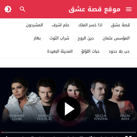
موقع قصة عشق
قصة عشق
اذا خسر الملك
حلم اشرف
المشردون
المؤسس عثمان
دين الروح
شراب التوت
بهار
حب بلا حدود
حبات اللؤلؤ
المدينة البعيدة