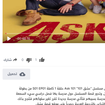
00:48:16
0
1
شارك
تحميل
مسلسل عشق 101 الموسم الاول الحلقة 1 مترجمة مشاهدة وتحميل مسلسل “عشق 101” Ask 101 حلقة 1 كاملة S01 EP01 من بطولة
ياجان, وتدور قصة المسلسل حول مدرسة بها فصل دراسي سيء السمعة
درسة بسببهم فتأتي مدرسة جديدة تقرر تغير سلوكهم فتنجح بذلك