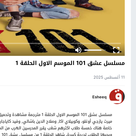
مسلسل عشق 101 الموسم الاول الحلقة 1
11 أغسطس 2025
Esheeq
ميرت يازجي أوغلو، وكوبيلاي اكا, وصلاح الدين باشالي, وفيد كا
خاصة هناك خمسة طلاب اكثرهم شغب يقرر المدرسين الهرب من الم
ويحبها الطلاب لدرجة كبيرة، شاهد الحلقة 1 من مسلسل عشق 101 التركي بالترجمة العربية حصرياً على موقع قصة عشق.