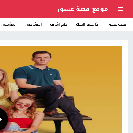
موقع قصة عشق
قصة عشق
اذا خسر الملك
حلم اشرف
المشردون
المؤسس ع