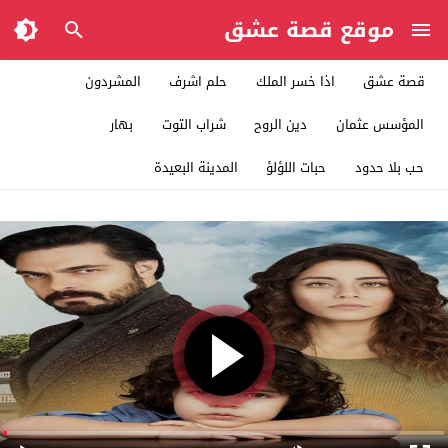
موقع قصة عشق
قصة عشق
اذا خسر الملك
حلم اشرف
المشردون
المؤسس عثمان
دين الروح
شراب التوت
بهار
حب بلا حدود
حبات اللؤلؤ
المدينة البعيدة