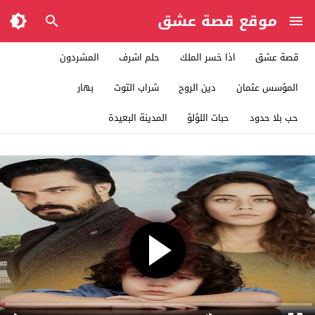
موقع قصة عشق
قصة عشق
اذا خسر الملك
حلم اشرف
المشردون
المؤسس عثمان
دين الروح
شراب التوت
بهار
حب بلا حدود
حبات اللؤلؤ
المدينة البعيدة