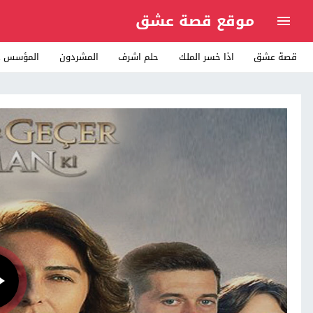
موقع قصة عشق
قصة عشق
اذا خسر الملك
حلم اشرف
المشردون
المؤسس ع