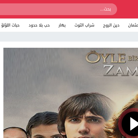
ثمان
دين الروح
شراب التوت
بهار
حب بلا حدود
حبات اللؤلؤ