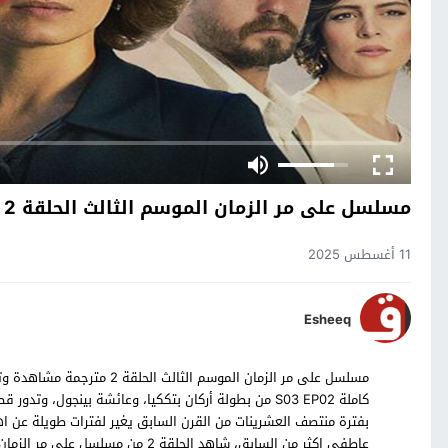
مسلسل على مر الزمان الموسم الثالث الحلقة 2
11 أغسطس 2025
Esheeq
كاملة S03 EP02 من بطولة أركان بتككيا، وعائشة بينجو
بفترة منتصف العشرينات من القرن السابق يغير لفترات طويلة عن اهلة
عاطفي اكثر من السابق، شاهد الحلقة 2 من مسلسل على مر الزمان التركي بالترجمة العربية حصرياً على موقع قصة عشق.