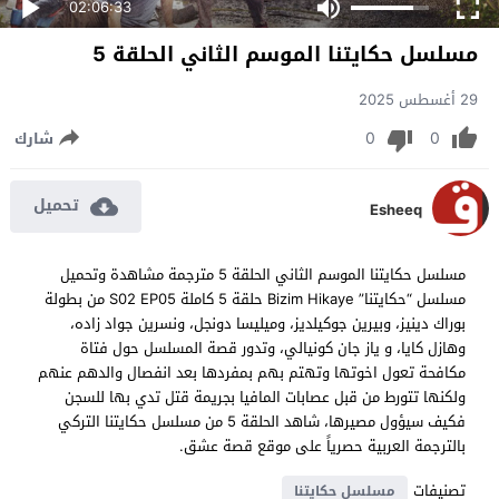
02:06:33
مسلسل حكايتنا الموسم الثاني الحلقة 5
29 أغسطس 2025
0
0
شارك
تحميل
Esheeq
مسلسل حكايتنا الموسم الثاني الحلقة 5 مترجمة مشاهدة وتحميل
مسلسل “حكايتنا” Bizim Hikaye حلقة 5 كاملة S02 EP05 من بطولة
بوراك دينيز، وبيرين جوكيلديز، وميليسا دونجل، ونسرين جواد زاده،
وهازل كايا، و ياز جان كونيالي، وتدور قصة المسلسل حول فتاة
مكافحة تعول اخوتها وتهتم بهم بمفردها بعد انفصال والدهم عنهم
ولكنها تتورط من قبل عصابات المافيا بجريمة قتل تدي بها للسجن
فكيف سيؤول مصيرها، شاهد الحلقة 5 من مسلسل حكايتنا التركي
بالترجمة العربية حصرياً على موقع قصة عشق.
تصنيفات
مسلسل حكايتنا