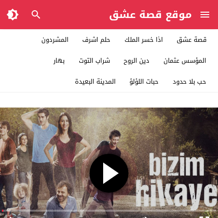
موقع قصة عشق
قصة عشق
اذا خسر الملك
حلم اشرف
المشردون
المؤسس عثمان
دين الروح
شراب التوت
بهار
حب بلا حدود
حبات اللؤلؤ
المدينة البعيدة