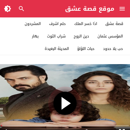
موقع قصة عشق
قصة عشق
اذا خسر الملك
حلم اشرف
المشردون
المؤسس عثمان
دين الروح
شراب التوت
بهار
حب بلا حدود
حبات اللؤلؤ
المدينة البعيدة