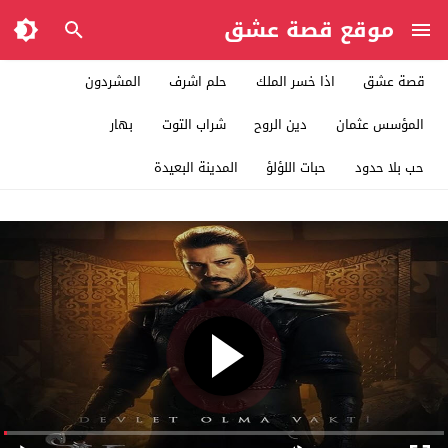
موقع قصة عشق
قصة عشق
اذا خسر الملك
حلم اشرف
المشردون
المؤسس عثمان
دين الروح
شراب التوت
بهار
حب بلا حدود
حبات اللؤلؤ
المدينة البعيدة