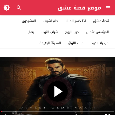
موقع قصة عشق
قصة عشق
اذا خسر الملك
حلم اشرف
المشردون
المؤسس عثمان
دين الروح
شراب التوت
بهار
حب بلا حدود
حبات اللؤلؤ
المدينة البعيدة