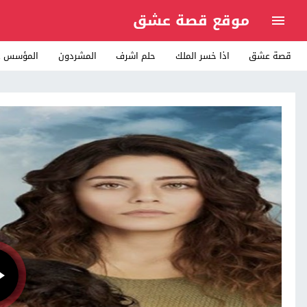
موقع قصة عشق
قصة عشق
اذا خسر الملك
حلم اشرف
المشردون
المؤسس ع