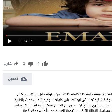
00:54:37
0
0
شارك
تحميل
مسلسل الأمانة الحلقة 415 مترجمة مشاهدة وتحميل مسلسل “الأمانة” emanet حلقة 415 كاملة EP415 من بطولة خليل إبراهيم جيهان،
وفاة شقيقتها التي اوصتها على طفلها الوحيد لتبدأ الاحداث بالاثارة
ل الاعمال الثري والذي لن يتخلى عن الطفل بسهولة وبهذا نشهد بداية
قة التي تتحول مع الوقت الى قصة حب ، شاهد الحلقة 415 من مسلسل الأمانة التركي بالترجمة العربية حصرياً على موقع قصة