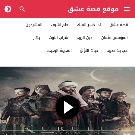
موقع قصة عشق
قصة عشق
اذا خسر الملك
حلم اشرف
المشردون
المؤسس عثمان
دين الروح
شراب التوت
بهار
حب بلا حدود
حبات اللؤلؤ
المدينة البعيدة