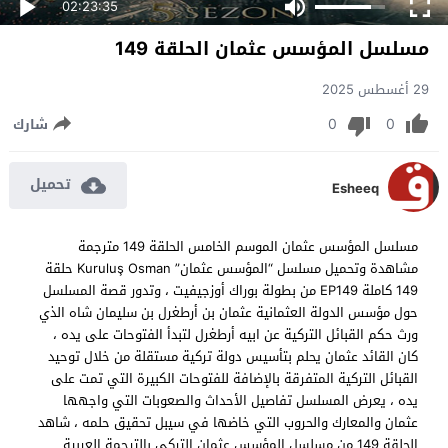
02:23:35
مسلسل المؤسس عثمان الحلقة 149
29 أغسطس 2025
0
0
شارك
تحميل
Esheeq
مسلسل المؤسس عثمان الموسم الخامس الحلقة 149 مترجمة
مشاهدة وتحميل مسلسل “المؤسس عثمان” Kuruluş Osman حلقة
149 كاملة EP149 من بطولة بوراك أوزجيفيت ، وتدور قصة المسلسل
حول مؤسس الدولة العثمانية عثمان بن أرطغرل بن سليمان شاه الذي
ورث حكم القبائل التركية عن ابيه أرطغرل لتبدأ الفتوحات على يده ،
كان القائد عثمان يحلم بتأسيس دولة تركية مستقلة من خلال توحيد
القبائل التركية المتفرقة بالإضافة للفتوحات الكبيرة التي تمت على
يده ، يعرض المسلسل تفاصيل الأحداث والصعوبات التي واجهها
عثمان والمعارك والحروب التي خاضها في سيبل تحقيق حلمه ، شاهد
الحلقة 149 من مسلسل المؤسس عثمان التركي بالترجمة العربية