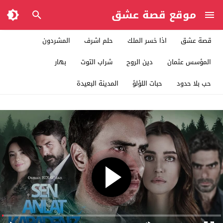
موقع قصة عشق
قصة عشق
اذا خسر الملك
حلم اشرف
المشردون
المؤسس عثمان
دين الروح
شراب التوت
بهار
حب بلا حدود
حبات اللؤلؤ
المدينة البعيدة