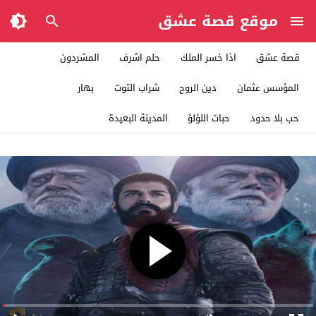
موقع قصة عشق
قصة عشق
اذا خسر الملك
حلم اشرف
المشردون
المؤسس عثمان
دين الروح
شراب التوت
بهار
حب بلا حدود
حبات اللؤلؤ
المدينة البعيدة