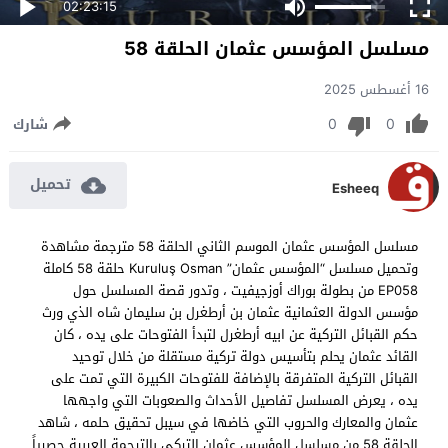
02:23:15
مسلسل المؤسس عثمان الحلقة 58
16 أغسطس 2025
0
0
شارك
تحميل
Esheeq
مسلسل المؤسس عثمان الموسم الثاني الحلقة 58 مترجمة مشاهدة
وتحميل مسلسل “المؤسس عثمان” Kuruluş Osman حلقة 58 كاملة
EP058 من بطولة بوراك أوزجيفيت ، وتدور قصة المسلسل حول
مؤسس الدولة العثمانية عثمان بن أرطغرل بن سليمان شاه الذي ورث
حكم القبائل التركية عن ابيه أرطغرل لتبدأ الفتوحات على يده ، كان
القائد عثمان يحلم بتأسيس دولة تركية مستقلة من خلال توحيد
القبائل التركية المتفرقة بالإضافة للفتوحات الكبيرة التي تمت على
يده ، يعرض المسلسل تفاصيل الأحداث والصعوبات التي واجهها
عثمان والمعارك والحروب التي خاضها في سيبل تحقيق حلمه ، شاهد
الحلقة 58 من مسلسل المؤسس عثمان التركي بالترجمة العربية حصرياً