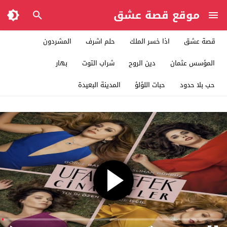
موقع قصة عشق
قصة عشق
اذا خسر الملك
حلم اشرف
المشردون
المؤسس عثمان
دين الروح
شراب التوت
بهار
حب بلا حدود
حبات اللؤلؤ
المدينة البعيدة