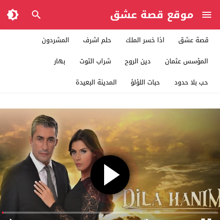
موقع قصة عشق
قصة عشق
اذا خسر الملك
حلم اشرف
المشردون
المؤسس عثمان
دين الروح
شراب التوت
بهار
حب بلا حدود
حبات اللؤلؤ
المدينة البعيدة