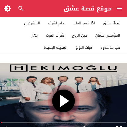
موقع قصة عشق
قصة عشق
اذا خسر الملك
حلم اشرف
المشردون
المؤسس عثمان
دين الروح
شراب التوت
بهار
حب بلا حدود
حبات اللؤلؤ
المدينة البعيدة