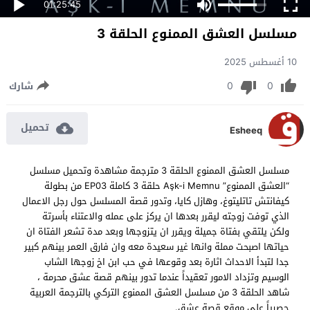
01:25:45
مسلسل العشق الممنوع الحلقة 3
10 أغسطس 2025
0
0
شارك
تحميل
Esheeq
مسلسل العشق الممنوع الحلقة 3 مترجمة مشاهدة وتحميل مسلسل
“العشق الممنوع” Aşk-i Memnu
حلقة 3 كاملة EP03 من بطولة
كيفانتش تاتليتوغ، وهازل كايا، وتدور قصة المسلسل حول رجل الاعمال
الذي توفت زوجته ليقرر بعدها ان يركز على عمله والاعتناء بأسرتة
ولكن يلتقي بفتاة جميلة ويقرر ان يتزوجها وبعد مدة تشعر الفتاة ان
حياتها اصبحت مملة وانها غير سعيدة معه وان فارق العمر بينهم كبير
جدا لتبدأ الاحداث اثارة بعد وقوعها في حب ابن اخ زوجها الشاب
الوسيم وتزداد الامور تعقيداً عندما تدور بينهم قصة عشق محرمة ،
شاهد الحلقة 3 من مسلسل العشق الممنوع التركي بالترجمة العربية
حصرياً على موقع قصة عشق.