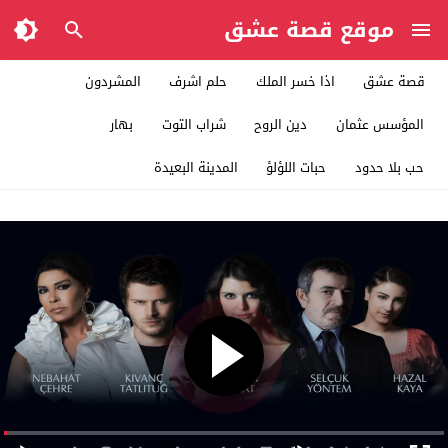
موقع قصة عشق
قصة عشق
اذا خسر الملك
حلم اشرف
المشردون
المؤسس عثمان
دين الروح
شراب التوت
بهار
حب بلا حدود
حبات اللؤلؤ
المدينة البعيدة