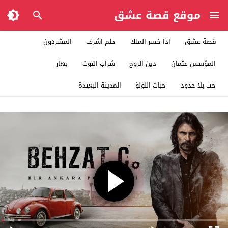
موقع قصة عشق
قصة عشق
اذا خسر الملك
حلم اشرف
المشردون
المؤسس عثمان
دين الروح
شراب التوت
بهار
حب بلا حدود
حبات اللؤلؤ
المدينة البعيدة