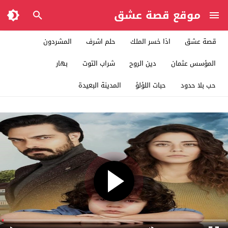
موقع قصة عشق
قصة عشق
اذا خسر الملك
حلم اشرف
المشردون
المؤسس عثمان
دين الروح
شراب التوت
بهار
حب بلا حدود
حبات اللؤلؤ
المدينة البعيدة