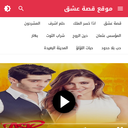
موقع قصة عشق
قصة عشق
اذا خسر الملك
حلم اشرف
المشردون
المؤسس عثمان
دين الروح
شراب التوت
بهار
حب بلا حدود
حبات اللؤلؤ
المدينة البعيدة