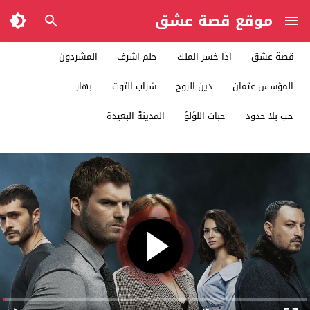
موقع قصة عشق
قصة عشق
اذا خسر الملك
حلم اشرف
المشردون
المؤسس عثمان
دين الروح
شراب التوت
بهار
حب بلا حدود
حبات اللؤلؤ
المدينة البعيدة