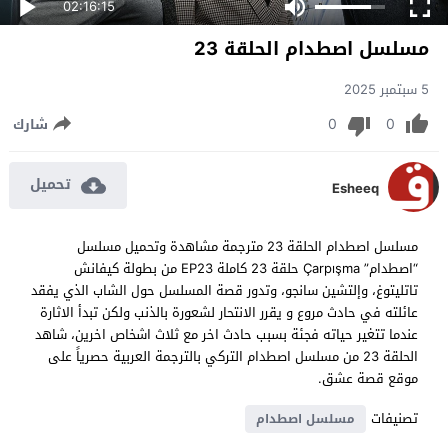
02:16:15
مسلسل اصطدام الحلقة 23
5 سبتمبر 2025
0
0
شارك
تحميل
Esheeq
مسلسل اصطدام الحلقة 23 مترجمة مشاهدة وتحميل مسلسل
“اصطدام” Çarpışma حلقة 23 كاملة EP23 من بطولة كيفانش
تاتليتوغ، وإلتشين سانجو، وتدور قصة المسلسل حول الشاب الذي يفقد
عائلته في حادث مروع و يقرر الانتحار لشعورة بالذنب ولكن تبدأ الاثارة
عندما تتغير حياته فجئة بسبب حادث اخر مع ثلاث اشخاص اخرين، شاهد
الحلقة 23 من مسلسل اصطدام التركي بالترجمة العربية حصرياً على
موقع قصة عشق.
تصنيفات
مسلسل اصطدام