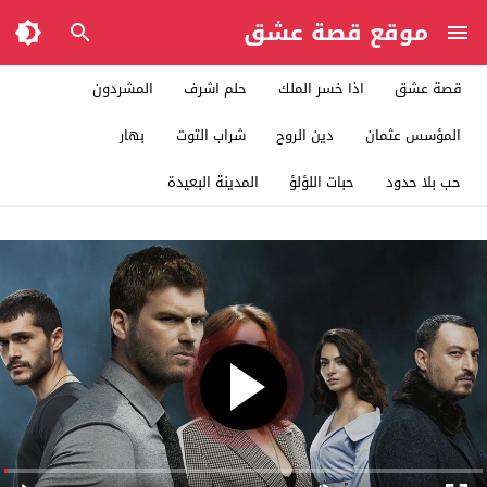
موقع قصة عشق
قصة عشق
اذا خسر الملك
حلم اشرف
المشردون
المؤسس عثمان
دين الروح
شراب التوت
بهار
حب بلا حدود
حبات اللؤلؤ
المدينة البعيدة