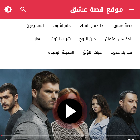
موقع قصة عشق
قصة عشق
اذا خسر الملك
حلم اشرف
المشردون
المؤسس عثمان
دين الروح
شراب التوت
بهار
حب بلا حدود
حبات اللؤلؤ
المدينة البعيدة