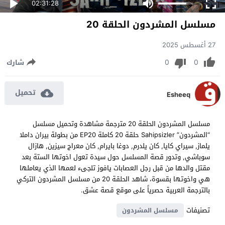
02:31:28
مسلسل المشردون الحلقة 20
27 أغسطس 2025
0
0
شارك
تحميل
Esheeq
مسلسل المشردون الحلقة 20 مترجمة مشاهدة وتحميل مسلسل
“المشردون” Sahipsizler حلقة 20 كاملة EP20 من بطولة بيران داملا
يلماز, سيراي كايا, كان يلدرم, دوغا بايرام, كان معراج سيزين, هازال
سوباشي, وتدور قصة المسلسل حول سيدة تعول اخوتها الستة بعد
مقتل والدها من قبل رجل العصابات يافوز تلجىء لعمها الذي يعاملها
هي واخوتها بقسوة، شاهد الحلقة 20 من مسلسل المشردون التركي
بالترجمة العربية حصرياً على موقع قصة عشق.
تصنيفات
مسلسل المشردون