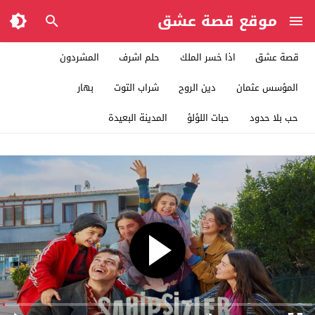
موقع قصة عشق
قصة عشق
اذا خسر الملك
حلم اشرف
المشردون
المؤسس عثمان
دين الروح
شراب التوت
بهار
حب بلا حدود
حبات اللؤلؤ
المدينة البعيدة