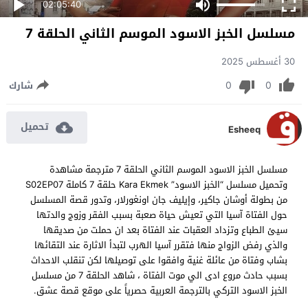
02:05:40
مسلسل الخبز الاسود الموسم الثاني الحلقة 7
30 أغسطس 2025
0
0
شارك
تحميل
Esheeq
مسلسل الخبز الاسود الموسم الثاني الحلقة 7 مترجمة مشاهدة
وتحميل مسلسل “الخبز الاسود” Kara Ekmek حلقة 7 كاملة S02EP07
من بطولة أوشان جاكير، وإيليف جان اونغورلار، وتدور قصة المسلسل
حول الفتاة آسيا التي تعيش حياة صعبة بسبب الفقر وزوج والدتها
سيئ الطباع وتزداد العقبات عند الفتاة بعد ان حملت من صديقها
والذي رفض الزواج منها فتقرر آسيا الهرب لتبدأ الاثارة عند التقائها
بشاب وفتاة من عائلة غنية وافقوا على توصيلها لكن تنقلب الاحداث
بسبب حادث مروع ادى الي موت الفتاة ، شاهد الحلقة 7 من مسلسل
الخبز الاسود التركي بالترجمة العربية حصرياً على موقع قصة عشق.