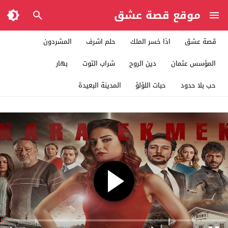
موقع قصة عشق
قصة عشق
اذا خسر الملك
حلم اشرف
المشردون
المؤسس عثمان
دين الروح
شراب التوت
بهار
حب بلا حدود
حبات اللؤلؤ
المدينة البعيدة