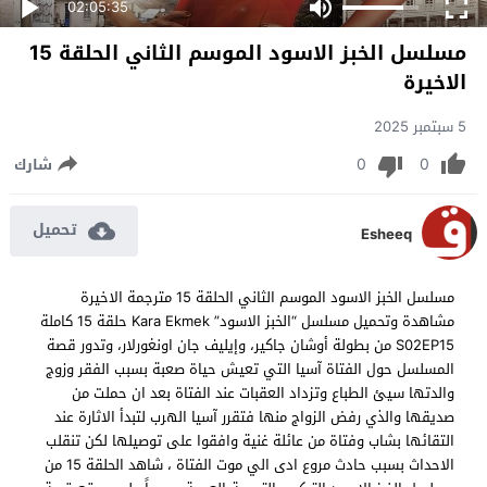
02:05:35
مسلسل الخبز الاسود الموسم الثاني الحلقة 15
الاخيرة
5 سبتمبر 2025
0
0
شارك
تحميل
Esheeq
مسلسل الخبز الاسود الموسم الثاني الحلقة 15 مترجمة الاخيرة
مشاهدة وتحميل مسلسل “الخبز الاسود” Kara Ekmek حلقة 15 كاملة
S02EP15 من بطولة أوشان جاكير، وإيليف جان اونغورلار، وتدور قصة
المسلسل حول الفتاة آسيا التي تعيش حياة صعبة بسبب الفقر وزوج
والدتها سيئ الطباع وتزداد العقبات عند الفتاة بعد ان حملت من
صديقها والذي رفض الزواج منها فتقرر آسيا الهرب لتبدأ الاثارة عند
التقائها بشاب وفتاة من عائلة غنية وافقوا على توصيلها لكن تنقلب
الاحداث بسبب حادث مروع ادى الي موت الفتاة ، شاهد الحلقة 15 من