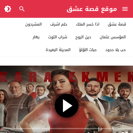
موقع قصة عشق
قصة عشق
اذا خسر الملك
حلم اشرف
المشردون
المؤسس عثمان
دين الروح
شراب التوت
بهار
حب بلا حدود
حبات اللؤلؤ
المدينة البعيدة