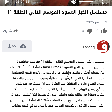
02:04:33
مسلسل الخبز الاسود الموسم الثاني الحلقة 11
3 سبتمبر 2025
0
0
شارك
تحميل
Esheeq
مسلسل الخبز الاسود الموسم الثاني الحلقة 11 مترجمة مشاهدة
وتحميل مسلسل “الخبز الاسود” Kara Ekmek حلقة 11 كاملة S02EP11
من بطولة أوشان جاكير، وإيليف جان اونغورلار، وتدور قصة المسلسل
حول الفتاة آسيا التي تعيش حياة صعبة بسبب الفقر وزوج والدتها
سيئ الطباع وتزداد العقبات عند الفتاة بعد ان حملت من صديقها
والذي رفض الزواج منها فتقرر آسيا الهرب لتبدأ الاثارة عند التقائها
بشاب وفتاة من عائلة غنية وافقوا على توصيلها لكن تنقلب الاحداث
بسبب حادث مروع ادى الي موت الفتاة ، شاهد الحلقة 11 من مسلسل
الخبز الاسود التركي بالترجمة العربية حصرياً على موقع قصة عشق.