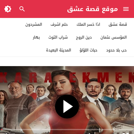
موقع قصة عشق
قصة عشق
اذا خسر الملك
حلم اشرف
المشردون
المؤسس عثمان
دين الروح
شراب التوت
بهار
حب بلا حدود
حبات اللؤلؤ
المدينة البعيدة