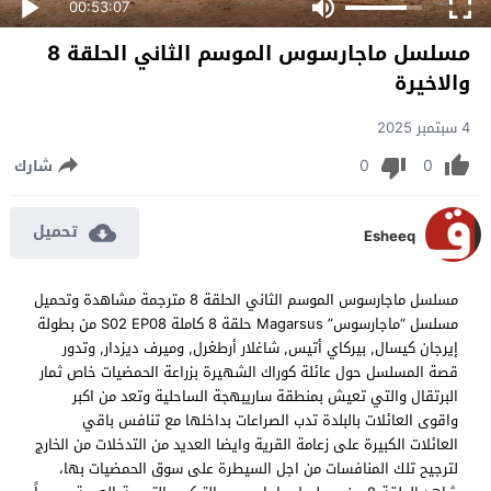
00:53:07
مسلسل ماجارسوس الموسم الثاني الحلقة 8
والاخيرة
4 سبتمبر 2025
0
0
شارك
تحميل
Esheeq
مسلسل ماجارسوس الموسم الثاني الحلقة 8 مترجمة مشاهدة وتحميل
مسلسل “ماجارسوس” Magarsus حلقة 8 كاملة S02 EP08 من بطولة
إيرجان كيسال, بيركاي أتيس, شاغلار أرطغرل, وميرف ديزدار, وتدور
قصة المسلسل حول عائلة كوراك الشهيرة بزراعة الحمضيات خاص ثمار
البرتقال والتي تعيش بمنطقة ساريبهجة الساحلية وتعد من اكبر
واقوى العائلات بالبلدة تدب الصراعات بداخلها مع تنافس باقي
العائلات الكبيرة على زعامة القرية وايضا العديد من التدخلات من الخارج
لترجيح تلك المنافسات من اجل السيطرة على سوق الحمضيات بها،