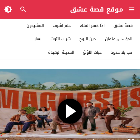
موقع قصة عشق
قصة عشق
اذا خسر الملك
حلم اشرف
المشردون
المؤسس عثمان
دين الروح
شراب التوت
بهار
حب بلا حدود
حبات اللؤلؤ
المدينة البعيدة