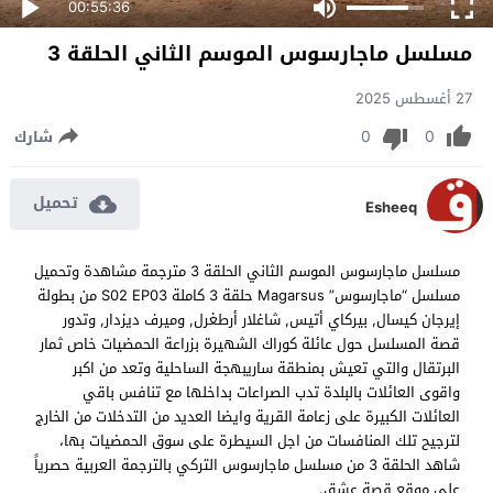
00:55:36
مسلسل ماجارسوس الموسم الثاني الحلقة 3
27 أغسطس 2025
0
0
شارك
تحميل
Esheeq
مسلسل ماجارسوس الموسم الثاني الحلقة 3 مترجمة مشاهدة وتحميل
مسلسل “ماجارسوس” Magarsus حلقة 3 كاملة S02 EP03 من بطولة
إيرجان كيسال, بيركاي أتيس, شاغلار أرطغرل, وميرف ديزدار, وتدور
قصة المسلسل حول عائلة كوراك الشهيرة بزراعة الحمضيات خاص ثمار
البرتقال والتي تعيش بمنطقة ساريبهجة الساحلية وتعد من اكبر
واقوى العائلات بالبلدة تدب الصراعات بداخلها مع تنافس باقي
العائلات الكبيرة على زعامة القرية وايضا العديد من التدخلات من الخارج
لترجيح تلك المنافسات من اجل السيطرة على سوق الحمضيات بها،
شاهد الحلقة 3 من مسلسل ماجارسوس التركي بالترجمة العربية حصرياً
على موقع قصة عشق.