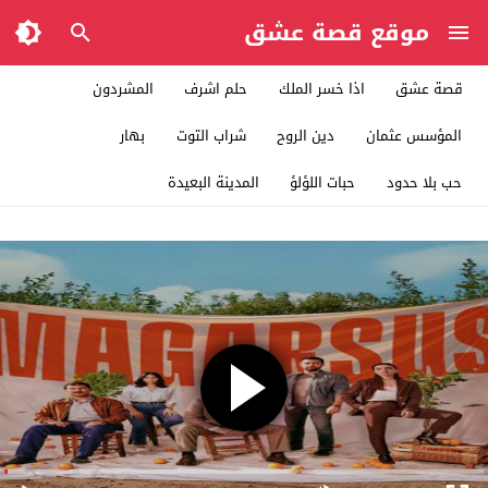
موقع قصة عشق
قصة عشق
اذا خسر الملك
حلم اشرف
المشردون
المؤسس عثمان
دين الروح
شراب التوت
بهار
حب بلا حدود
حبات اللؤلؤ
المدينة البعيدة